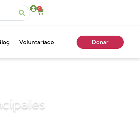
0
Blog
Voluntariado
Donar
cipales