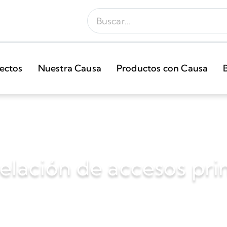
ectos
Nuestra Causa
Productos con Causa
lación de accesos prin
2005