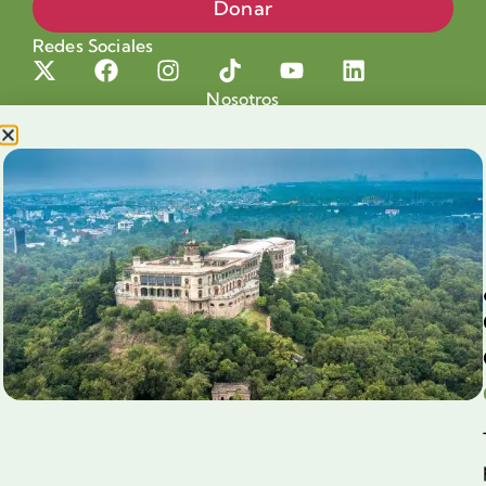
Donar
Redes Sociales
Nosotros
Proyectos
Nuestra Causa
Productos con Causa
Blog
Voluntariado Chapultepec
Aliados
Legales
Prensa
Preguntas Frecuentes
Contacto