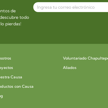
entos de
 descubre todo
lo pierdas!
sotros
Voluntariado Chapultep
oyectos
Aliados
estra Causa
oductos con Causa
og