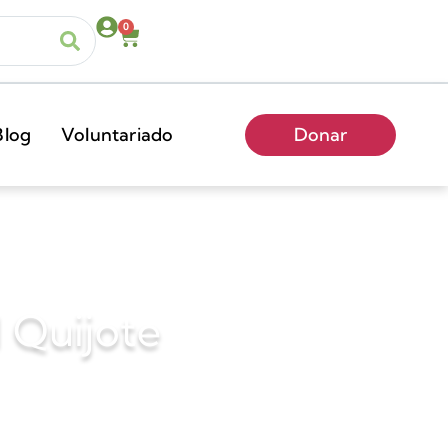
0
Blog
Voluntariado
Donar
l Quijote