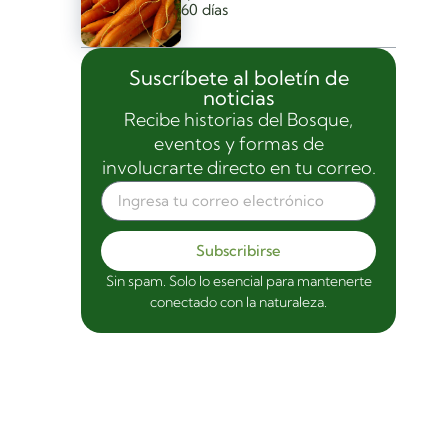
60 días
Suscríbete al boletín de
noticias
Recibe historias del Bosque,
eventos y formas de
involucrarte directo en tu correo.
Subscribirse
Sin spam. Solo lo esencial para mantenerte
conectado con la naturaleza.