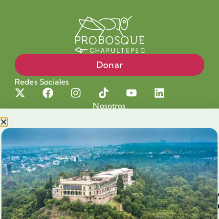
Donar
Redes Sociales
Nosotros
Proyectos
Nuestra Causa
Productos con Causa
Blog
Voluntariado Chapultepec
Aliados