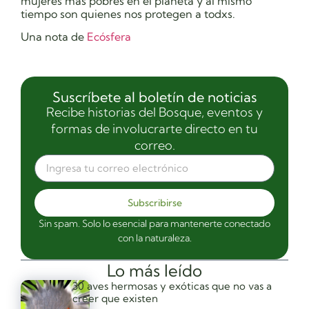
mujeres más pobres en el planeta y al mismo
tiempo son quienes nos protegen a todxs.
Una nota de
Ecósfera
Suscríbete al boletín de noticias
Recibe historias del Bosque, eventos y
formas de involucrarte directo en tu
correo.
Subscribirse
Sin spam. Solo lo esencial para mantenerte conectado
con la naturaleza.
Lo más leído
30 aves hermosas y exóticas que no vas a
creer que existen