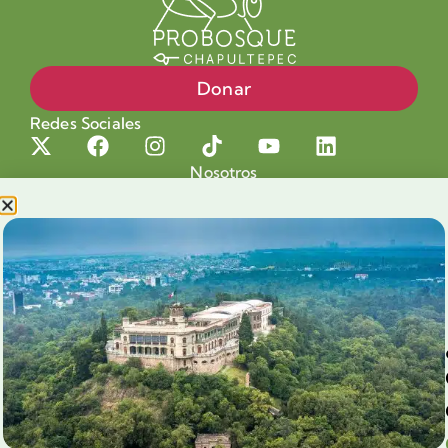
Donar
Redes Sociales
Nosotros
Proyectos
Nuestra Causa
Productos con Causa
Blog
Voluntariado Chapultepec
Aliados
Legales
Prensa