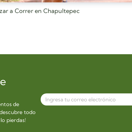
ezar a Correr en Chapultepec
de
entos de
 descubre todo
lo pierdas!