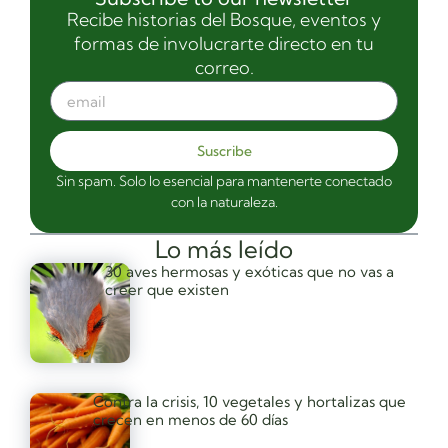
Recibe historias del Bosque, eventos y
formas de involucrarte directo en tu
correo.
Suscribe
Sin spam. Solo lo esencial para mantenerte conectado
con la naturaleza.
Lo más leído
30 aves hermosas y exóticas que no vas a
creer que existen
Contra la crisis, 10 vegetales y hortalizas que
crecen en menos de 60 días