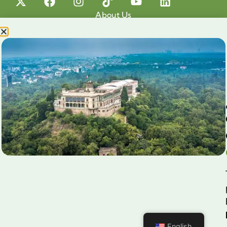
About Us
Projects
Our cause
Shop for a cause
Blog
Chapultepec Volunteering
Aliados
Legales
Prensa
Preguntas Frecuentes
Contacto
Aviso de Privacidad
English