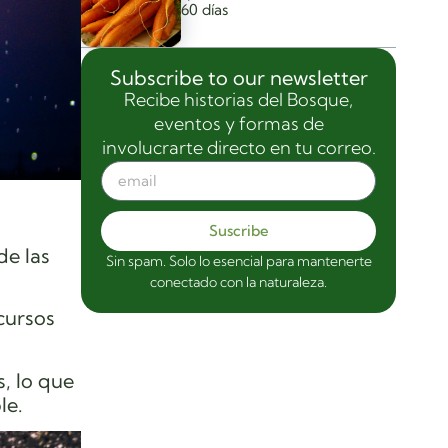
60 días
Subscribe to our newsletter
Recibe historias del Bosque,
eventos y formas de
involucrarte directo en tu correo.
Suscribe
de las
Sin spam. Solo lo esencial para mantenerte
conectado con la naturaleza.
cursos
, lo que
le.