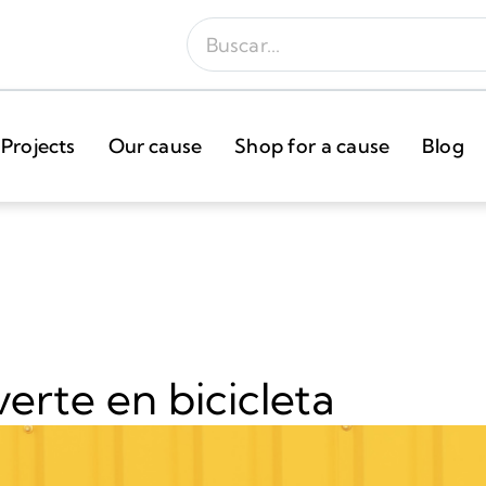
Projects
Our cause
Shop for a cause
Blog
erte en bicicleta