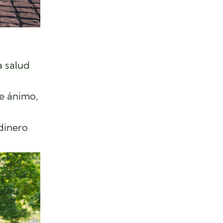
a salud
de ánimo,
dinero