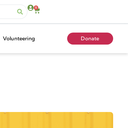
0
Volunteering
Donate