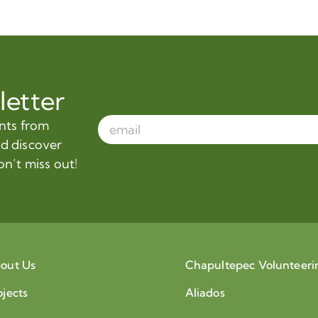
letter
ents from
nd discover
on’t miss out!
out Us
Chapultepec Volunteeri
ojects
Aliados