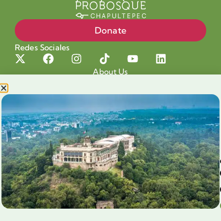
Donate
Redes Sociales
About Us
Projects
Our cause
Shop for a cause
Blog
Chapultepec Volunteering
Aliados
Legales
Prensa