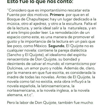
Esto fue lo que nos contó:
“Considero que es importantísimo rescatar esta
Fuente por dos motivos.
Primero
por que
en el
Bosque de Chapultepec hay un lugar dedicado a la
música, otro al ajedrez, y otro a la escultura. Falta el
de la lectura, y sería ideal salir a la naturaleza, y en
el aire limpio poder leer. La remodelación de un
espacio como este, es una manera de promover el
gusto y la importancia de la lectura en un país que
lee poco, como México.
Segundo
, El Quijote no es
cualquier novela: contiene la pareja dialéctica
(Sancho y El Quijote), el idealismo del espíritu
renacentista de Don Quijote, su bondad y
desinterés de salvar el mundo; el romanticismo por
Dulcinea, un amor puro y noble. Además de, claro,
por la manera en que fue escrita, es considerada la
madre de todas las novelas. Antes de El Quijote, la
novela como tal no existía, esta obra influyó a la
novela española, la latinoamericana, la
norteamericana, a la novela inglesa, a la novela
alemana, e.t.c”.
Pero la labor de Don Quijote, también fue mucho