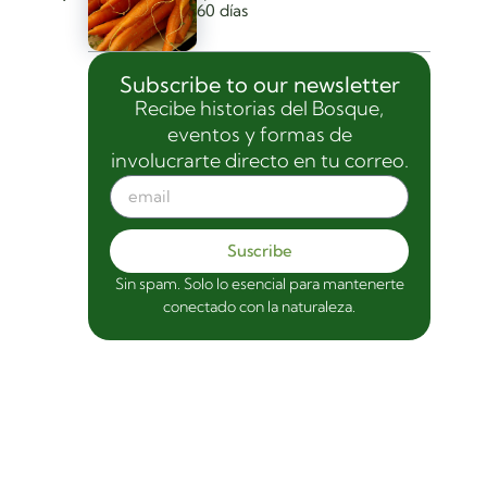
60 días
Subscribe to our newsletter
Recibe historias del Bosque,
eventos y formas de
involucrarte directo en tu correo.
Suscribe
Sin spam. Solo lo esencial para mantenerte
conectado con la naturaleza.