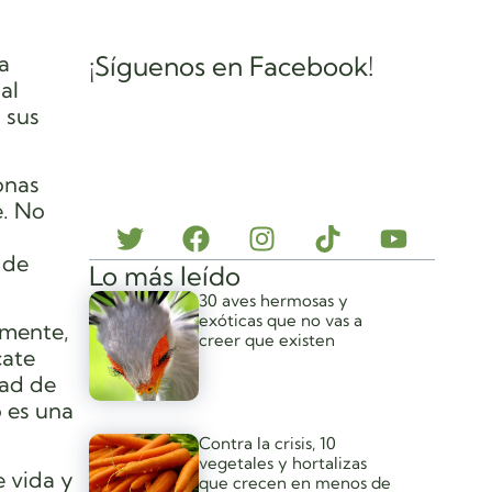
a
¡Síguenos en Facebook!
al
 sus
onas
e. No
 de
Lo más leído
30 aves hermosas y
exóticas que no vas a
emente,
creer que existen
cate
dad de
 es una
Contra la crisis, 10
vegetales y hortalizas
 vida y
que crecen en menos de