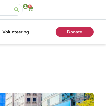
0
Volunteering
Donate