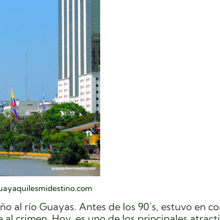
guayaquilesmidestino.com
ño al río Guayas. Antes de los 90´s, estuvo en c
 al crimen. Hoy, es uno de los principales atract