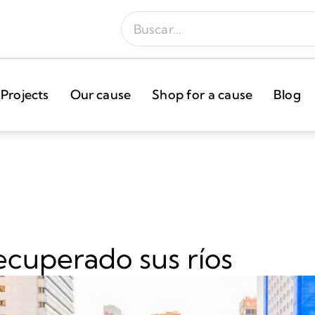
Projects
Our cause
Shop for a cause
Blog
ecuperado sus ríos