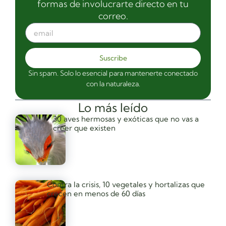
formas de involucrarte directo en tu
correo.
Suscribe
Sin spam. Solo lo esencial para mantenerte conectado
con la naturaleza.
Lo más leído
30 aves hermosas y exóticas que no vas a
creer que existen
Contra la crisis, 10 vegetales y hortalizas que
crecen en menos de 60 días