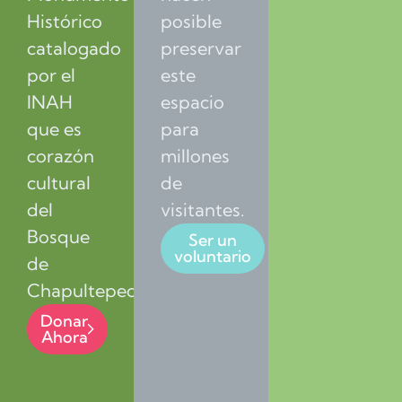
Histórico
posible
catalogado
preservar
por el
este
INAH
espacio
que es
para
corazón
millones
cultural
de
del
visitantes.
Bosque
Ser un
voluntario
de
Chapultepec.
Donar
Ahora