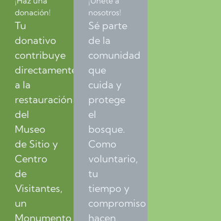
¡Haz una
¡Únete a
donación!
nosotros!
Tu
Sé parte
donativo
de la
contribuye
comunidad
directamente
que
a la
cuida y
restauración
protege
del
el
Museo
bosque.
de Sitio y
Como
Centro
voluntario,
de
tu
Visitantes,
tiempo y
un
compromiso
Monumento
hacen