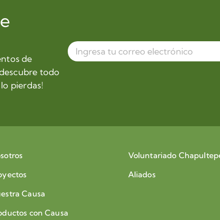
de
entos de
 descubre todo
lo pierdas!
sotros
Voluntariado Chapultep
oyectos
Aliados
estra Causa
oductos con Causa