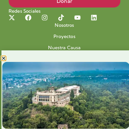
Donar
Redes Sociales
Nosotros
Proyectos
Nuestra Causa
Productos con Causa
Blog
Voluntariado Chapultepec
Aliados
Legales
Prensa
Preguntas Frecuentes
Contacto