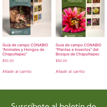
Guía de campo CONABIO
Guia de campo CONABIO
“Animales y Hongos de
“Plantas e Insectos” del
Chapultepec”
Bosque de Chapultepec
$
50.00
$
50.00
Añadir al carrito
Añadir al carrito
Suscríbete al boletín de