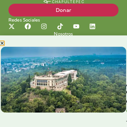
Donar
Redes Sociales
Nosotros
Proyectos
Nuestra Causa
Productos con Causa
Blog
Voluntariado Chapultepec
Aliados
Legales
Prensa
Preguntas Frecuentes