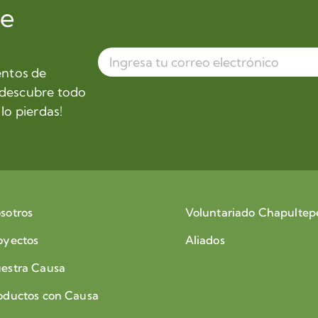
de
entos de
 descubre todo
lo pierdas!
sotros
Voluntariado Chapultep
oyectos
Aliados
estra Causa
oductos con Causa