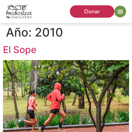
Donar
Año:
2010
El Sope