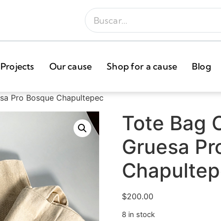
Projects
Our cause
Shop for a cause
Blog
esa Pro Bosque Chapultepec
Tote Bag 
Gruesa Pr
Chapulte
$
200.00
8 in stock