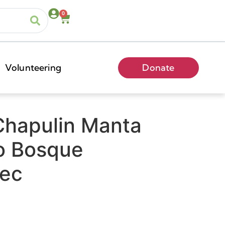
0
Volunteering
Donate
Chapulin Manta
o Bosque
pec