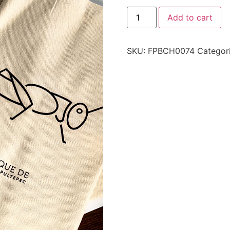
Add to cart
SKU:
FPBCH0074
Categor