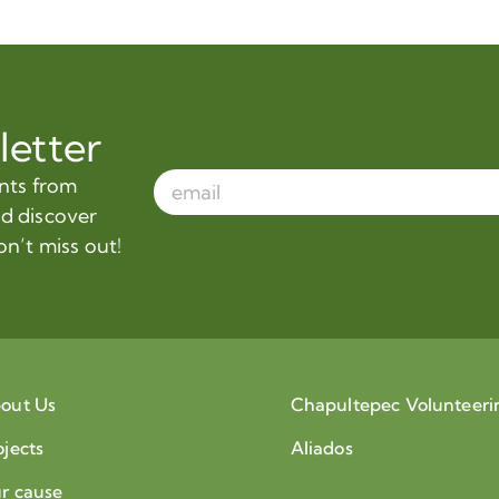
letter
ents from
nd discover
on’t miss out!
out Us
Chapultepec Volunteeri
ojects
Aliados
r cause