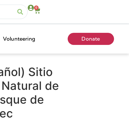
0
Volunteering
Donate
ñol) Sitio
 Natural de
sque de
pec