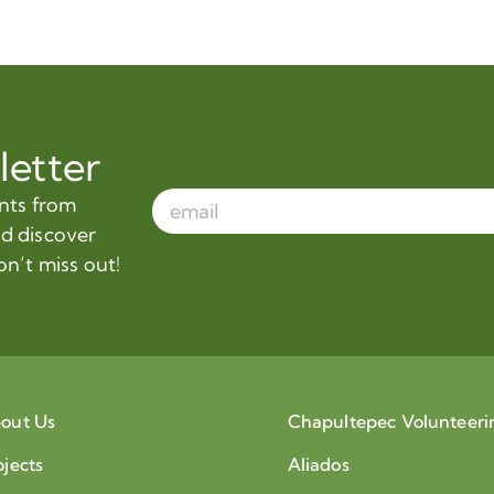
letter
ents from
nd discover
on’t miss out!
out Us
Chapultepec Volunteeri
ojects
Aliados