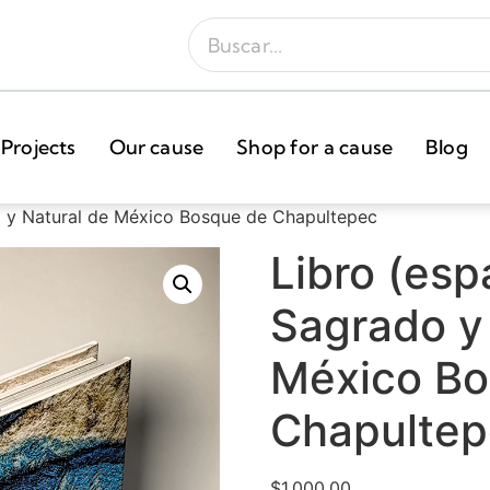
Projects
Our cause
Shop for a cause
Blog
do y Natural de México Bosque de Chapultepec
Libro (espa
Sagrado y
México Bo
Chapulte
$
1,000.00