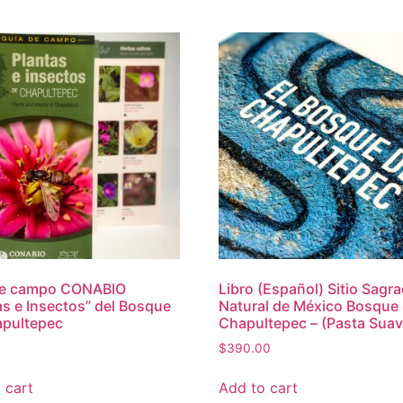
de campo CONABIO
Libro (Español) Sitio Sagr
as e Insectos” del Bosque
Natural de México Bosque
apultepec
Chapultepec – (Pasta Suav
$
390.00
 cart
Add to cart