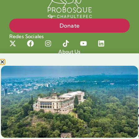
Donate
Redes Sociales
About Us
Projects
Our cause
Shop for a cause
Blog
Chapultepec Volunteering
Aliados
Legales
Prensa