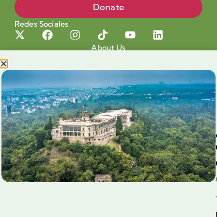
Donate
Redes Sociales
About Us
Projects
Our cause
Shop for a cause
Blog
Chapultepec Volunteering
Aliados
Legales
Prensa
Preguntas Frecuentes