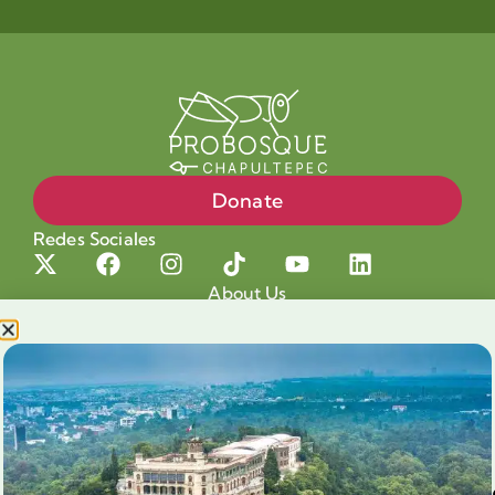
Donate
Redes Sociales
About Us
Projects
Our cause
Shop for a cause
Blog
Chapultepec Volunteering