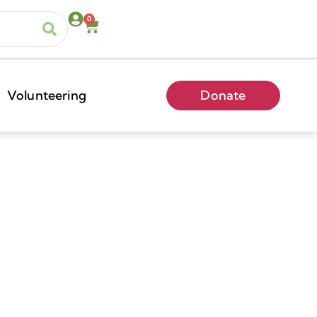
0
Volunteering
Donate