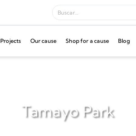
Projects
Our cause
Shop for a cause
Blog
Tamayo Park