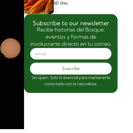
60 días
Subscribe to our newsletter
Recibe historias del Bosque,
eventos y formas de
involucrarte directo en tu correo.
Suscribe
Sin spam. Solo lo esencial para mantenerte
conectado con la naturaleza.