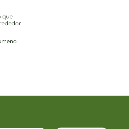
o que
alrededor
nómeno