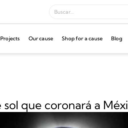
Projects
Our cause
Shop for a cause
Blog
e sol que coronará a Méx