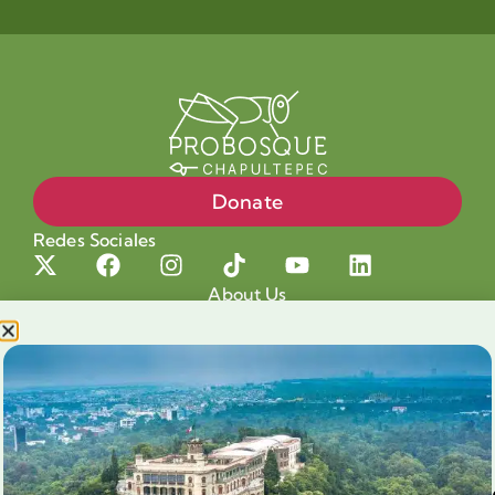
Donate
Redes Sociales
About Us
Projects
Our cause
Shop for a cause
Blog
Chapultepec Volunteering