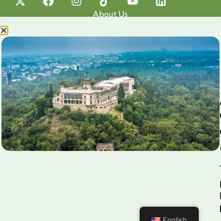
About Us
Projects
Our cause
Shop for a cause
Blog
Chapultepec Volunteering
Aliados
Legales
Prensa
Preguntas Frecuentes
Contacto
Aviso de Privacidad
English