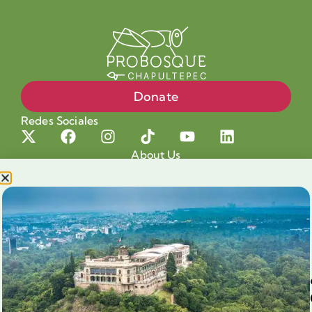
Donate
Redes Sociales
About Us
Projects
Our cause
Shop for a cause
Blog
Chapultepec Volunteering
Aliados