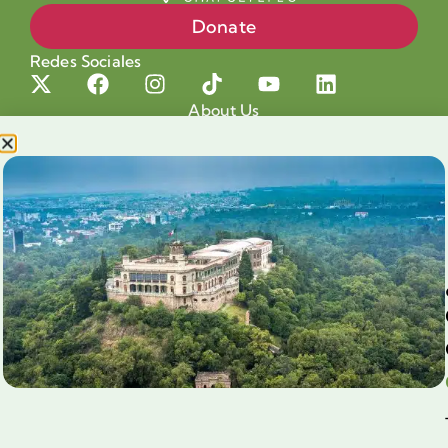
Donate
Redes Sociales
About Us
Projects
Our cause
Shop for a cause
Blog
Chapultepec Volunteering
Aliados
Legales
Prensa
Preguntas Frecuentes