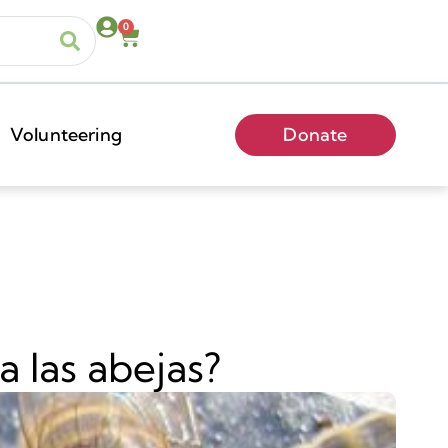
0
Volunteering
Donate
 las abejas?