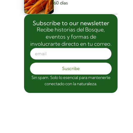
60 días
Subscribe to our newsletter
Recibe historias del Bosque,
eventos y formas de
involucrarte directo en tu correo.
Suscribe
Sin spam. Solo lo esencial para mantenerte
conectado con la naturaleza.