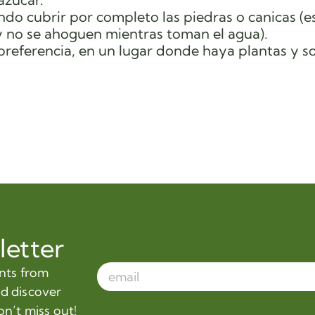
ando cubrir por completo las piedras o canicas (e
 y no se ahoguen mientras toman el agua).
e preferencia, en un lugar donde haya plantas y 
letter
ents from
nd discover
on’t miss out!