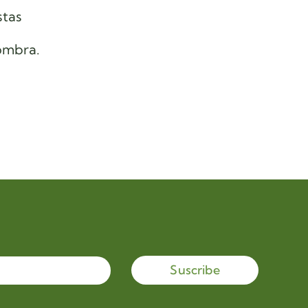
stas
sombra.
Suscribe