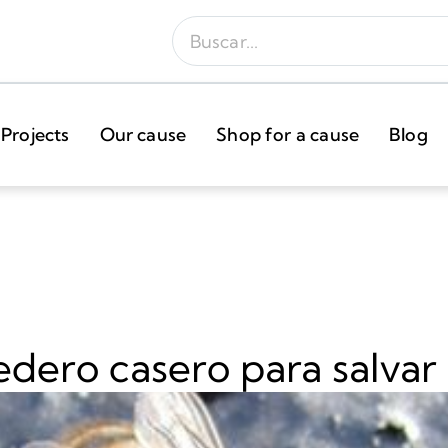
Projects
Our cause
Shop for a cause
Blog
ero casero para salvar a