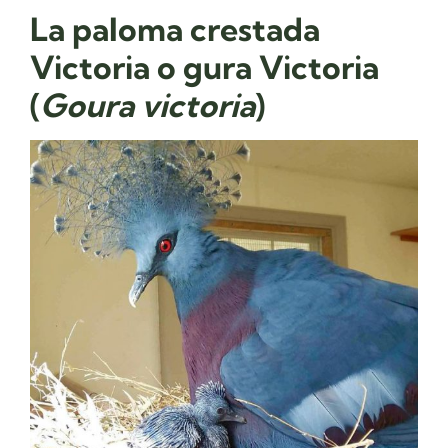
La paloma crestada
El jardín botánico y miles de árboles del bosque
necesitan cuidado constante. Ayúdanos a conservarlos
Victoria​ o gura Victoria​
(
Goura victoria
)
¡DONA HOY!