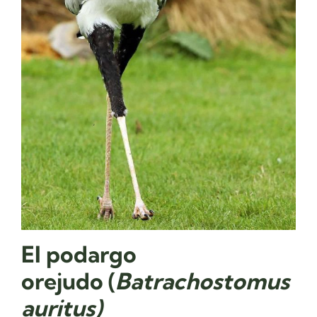
El
podargo
orejudo
(
Batrachostomus
auritus)