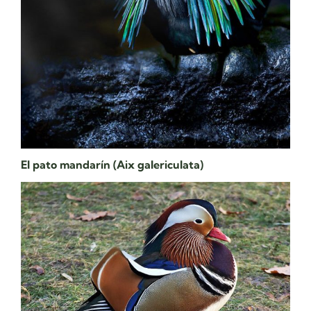
El pato mandarín (Aix galericulata)