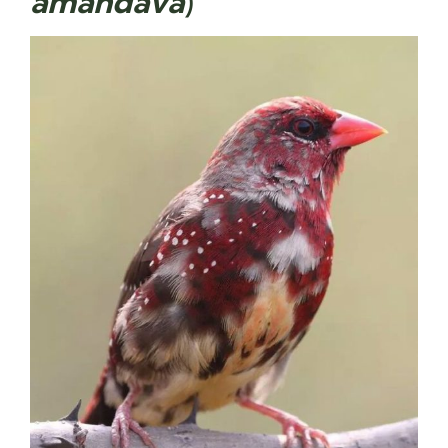
amandava
)