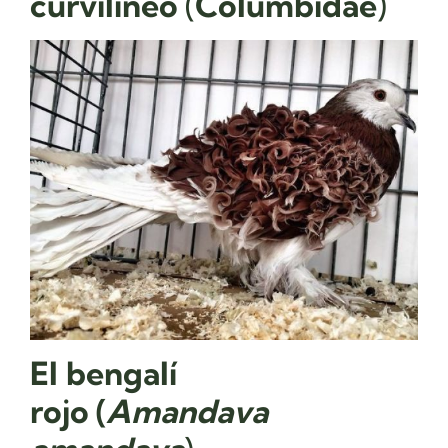
curvilíneo
(
Columbidae
)
El
bengalí
rojo
(
Amandava