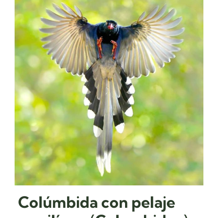
C
olúmbida con pelaje