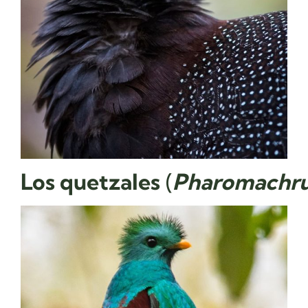
Los
quetzales
(
Pharomachr