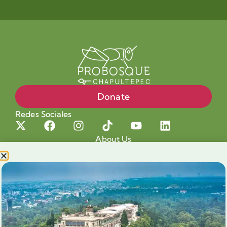
Donate
Redes Sociales
About Us
Projects
Our cause
Shop for a cause
Blog